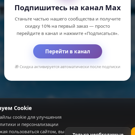
ти компании Квад
Подпишитесь на канал Max
Станьте частью нашего сообщества и получите
скидку 10% на первый заказ — просто
Показать еще
перейдите в канал и нажмите «Подписаться».
Перейти в канал
🎁 Скидка активируется автоматически после подписки
зуем Cookie
айлы cookie для улучшения
алитики и персонализации
жая пользоваться сайтом, вы
Только необходимые