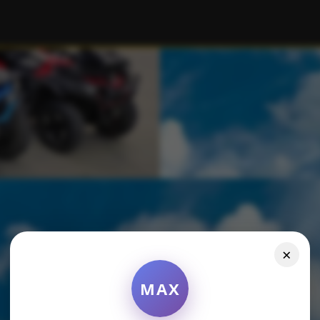
×
MAX