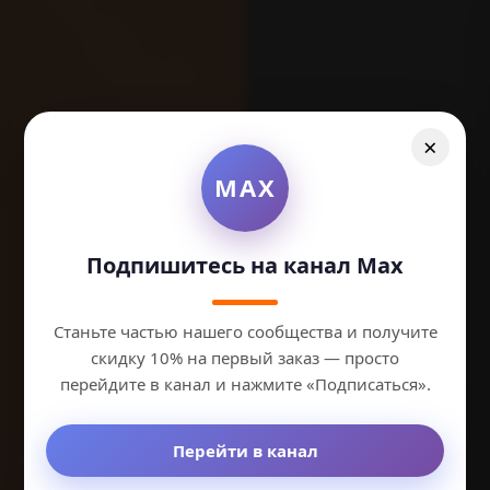
×
Экскурсии на
MAX
квадроциклах
Подпишитесь на канал Max
в Анапе
Станьте частью нашего сообщества и получите
Захватывающие приключения на мощных
скидку 10% на первый заказ — просто
квадроциклах с полной безопасностью
перейдите в канал и нажмите «Подписаться».
Перейти в канал
Позвонить